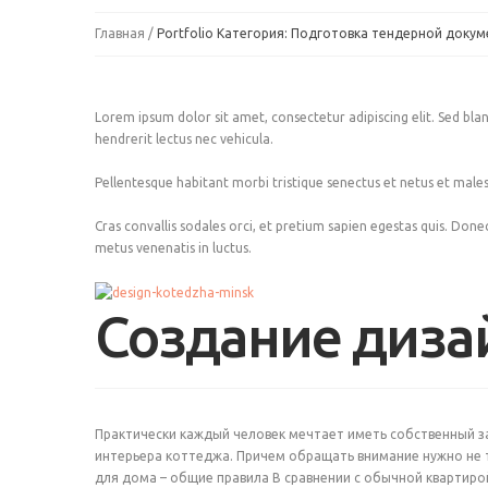
Главная
Portfolio Категория: Подготовка тендерной доку
Lorem ipsum dolor sit amet, consectetur adipiscing elit. Sed bland
hendrerit lectus nec vehicula.
Pellentesque habitant morbi tristique senectus et netus et malesua
Cras convallis sodales orci, et pretium sapien egestas quis. Donec t
metus venenatis in luctus.
Создание диза
Практически каждый человек мечтает иметь собственный 
интерьера коттеджа. Причем обращать внимание нужно не 
для дома – общие правила В сравнении с обычной квартиро