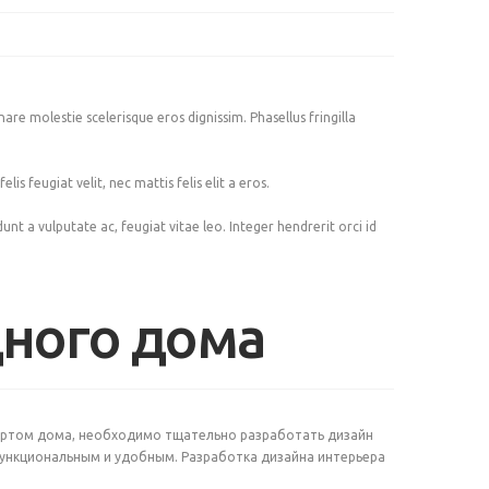
nare molestie scelerisque eros dignissim. Phasellus fringilla
s feugiat velit, nec mattis felis elit a eros.
idunt a vulputate ac, feugiat vitae leo. Integer hendrerit orci id
дного дома
ортом дома, необходимо тщательно разработать дизайн
функциональным и удобным. Разработка дизайна интерьера