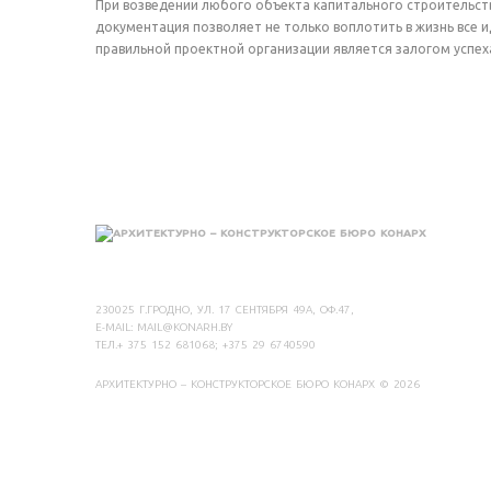
При возведении любого объекта капитального строительст
документация позволяет не только воплотить в жизнь все 
правильной проектной организации является залогом успеха
230025 Г.ГРОДНО, УЛ. 17 СЕНТЯБРЯ 49А, ОФ.47,
E-MAIL:
MAIL@KONARH.BY
ТЕЛ.+ 375 152 681068; +375 29 6740590
АРХИТЕКТУРНО – КОНСТРУКТОРСКОЕ БЮРО КОНАРХ
© 2026