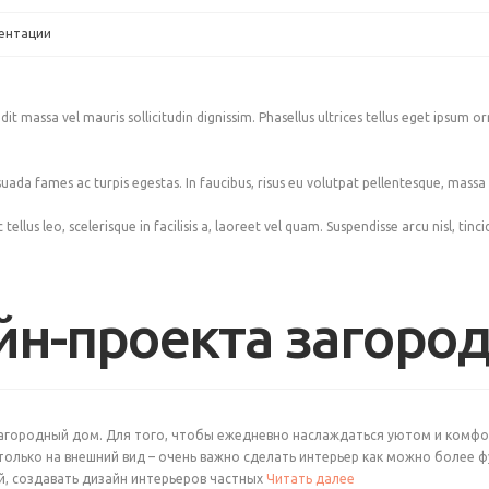
ментации
it massa vel mauris sollicitudin dignissim. Phasellus ultrices tellus eget ipsum or
da fames ac turpis egestas. In faucibus, risus eu volutpat pellentesque, massa feli
ellus leo, scelerisque in facilisis a, laoreet vel quam. Suspendisse arcu nisl, tinc
йн-проекта загоро
загородный дом. Для того, чтобы ежедневно наслаждаться уютом и комф
только на внешний вид – очень важно сделать интерьер как можно более 
й, создавать дизайн интерьеров частных
Читать далее