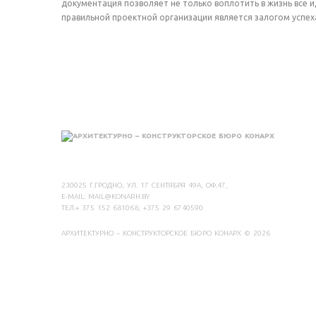
документация позволяет не только воплотить в жизнь все 
правильной проектной организации является залогом успеха
230025 Г.ГРОДНО, УЛ. 17 СЕНТЯБРЯ 49А, ОФ.47,
E-MAIL:
MAIL@KONARH.BY
ТЕЛ.+ 375 152 681068; +375 29 6740590
АРХИТЕКТУРНО – КОНСТРУКТОРСКОЕ БЮРО КОНАРХ
© 2026