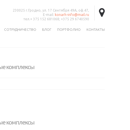
230025 г.Гродно, ул. 17 Сентября 49А, оф.47,
E-mail:
konarh-info@mail.ru
тел.+ 375 152 681068; +375 29 6740590
СОТРУДНИЧЕСТВО
БЛОГ
ПОРТФОЛИО
КОНТАКТЫ
ые комплексы
ые комплексы