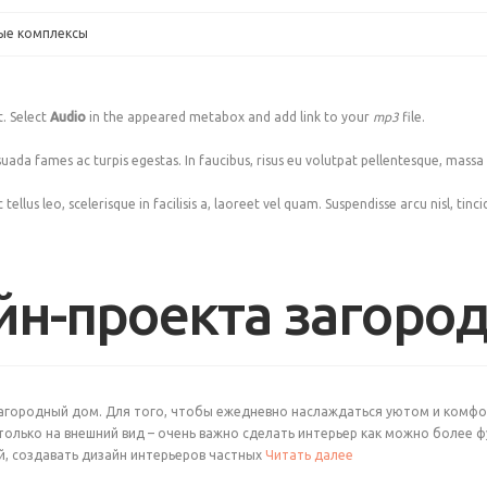
ные комплексы
t. Select
Audio
in the appeared metabox and add link to your
mp3
file.
da fames ac turpis egestas. In faucibus, risus eu volutpat pellentesque, massa feli
ellus leo, scelerisque in facilisis a, laoreet vel quam. Suspendisse arcu nisl, tinc
йн-проекта загоро
загородный дом. Для того, чтобы ежедневно наслаждаться уютом и комф
только на внешний вид – очень важно сделать интерьер как можно более 
й, создавать дизайн интерьеров частных
Читать далее