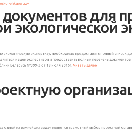
 документов для 
ой экологической 
ую экологическую экспертизу, необходимо предоставить полный список до
оделиться нашей экспертизой и предоставить полный перечень документо
ублики Беларусь №399-З от 18 июля 2016г.
Читать далее
роектную организа
ва одной из важнейших задач является грамотный выбор проектной орга