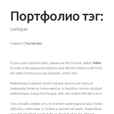
Портфолио тэг:
cumque
Главная
Портфолио
If your post contains video, please use this format. Select
Video
format in the appeared metabox and add the embed code from
the video hosting you use (youtube, vimeo etc)
Pellentesque habitant morbi tristique senectus et netus et
malesuada fames ac turpis egestas. In faucibus, risus eu volutpat
pellentesque, massa felis feugiat velit, nec mattis felis elit a eros.
Cras convallis sodales orci, et pretium sapien egestas quis. Donec
tellus leo, scelerisque in facilisis a, laoreet vel quam. Suspendisse
arcu nisl, tincidunt a vulputate ac, feugiat vitae leo. Integer