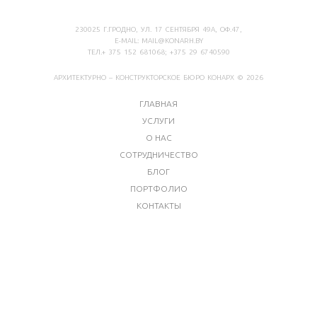
230025 Г.ГРОДНО, УЛ. 17 СЕНТЯБРЯ 49А, ОФ.47,
E-MAIL:
MAIL@KONARH.BY
ТЕЛ.+ 375 152 681068; +375 29 6740590
АРХИТЕКТУРНО – КОНСТРУКТОРСКОЕ БЮРО КОНАРХ
© 2026
ГЛАВНАЯ
УСЛУГИ
О НАС
СОТРУДНИЧЕСТВО
БЛОГ
ПОРТФОЛИО
КОНТАКТЫ